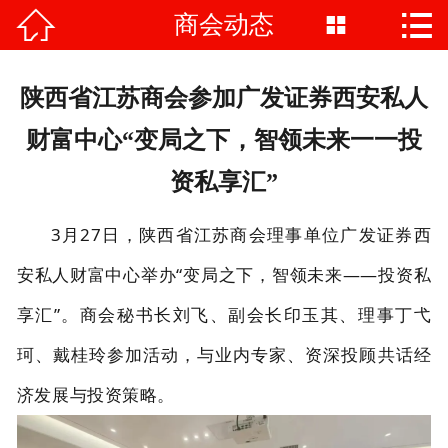


商会动态

首页

商会介绍
陕西省江苏商会参加广发证券西安私人
商会动态
财富中心“变局之下，智领未来一一投
资私享汇”
会员风采
3月27日，陕西省江苏商会理事单位广发证券西
党建工作
安私人财富中心举办“
变局之下，智领未来——投资私
政策法规
享汇
”。商会秘书长刘飞、副会长印玉其、理事丁弋
商会服务
珂、戴桂玲参加活动，与业内专家、资深投顾共话经
联系我们
济发展与投资策略。