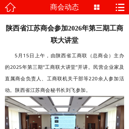


商会动态

首页

商会介绍
陕西省江苏商会参加2026年第三期工商
商会动态
联大讲堂
会员风采
5月15日上午，由陕西省工商联（总商会）主办
的2025年第三期“工商联大讲堂”开讲。民营企业家及
党建工作
直属商会负责人、工商联机关干部等220余人参加活
政策法规
动。陕西省江苏商会秘书长刘飞参加。
商会服务
联系我们