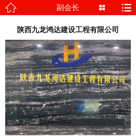


副会长

首页

商会介绍
陕西九龙鸿达建设工程有限公司
商会动态
会员风采
党建工作
政策法规
商会服务
联系我们